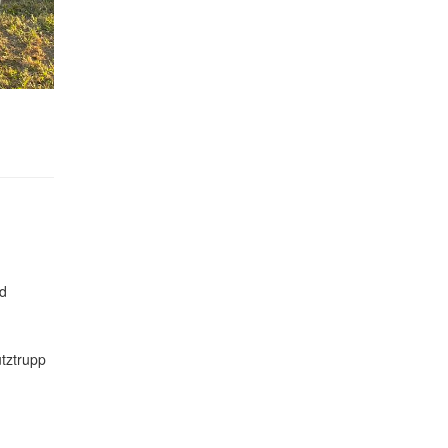
d
tztrupp